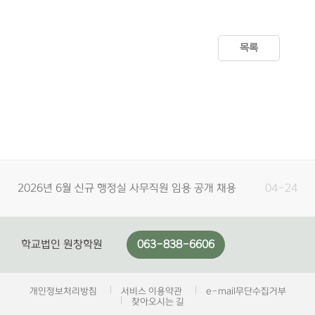
목록
2026년 6월 신규 행정실 사무직원 임용 공개 채용
04-24
서류접수 …
2026년 6월 학교법인 원창학원 원광보건고 행정실
04-01
학교법인 원창학원
063-838-6606
사무직원 채…
학교법인 원창학원 개방임원 모집 공고
03-03
행정실 사무직원 신규임용 공개채용 최종 합격자 발
02-05
개인정보처리방침
서비스 이용약관
e-mail무단수집거부
찾아오시는 길
표 안내