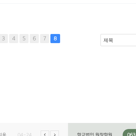
3
4
5
6
7
8
임용
04-24
학교법인 원창학원
063