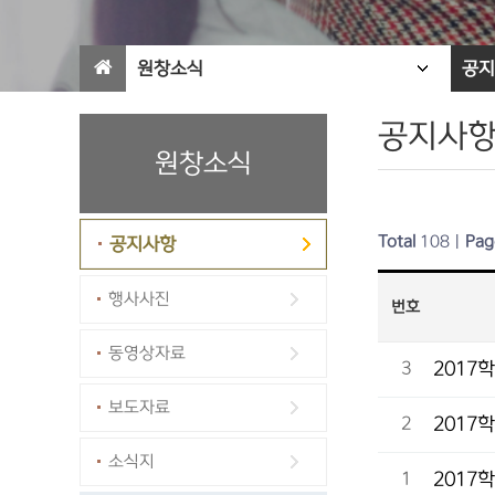
원창소식
공지
공지사
원창소식
Total
108
|
Pag
공지사항
행사사진
번호
동영상자료
2017
3
보도자료
2017
2
소식지
2017
1