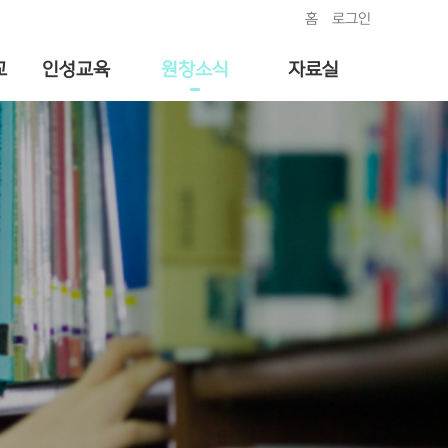
홈
로그인
교
인성교육
원창소식
자료실