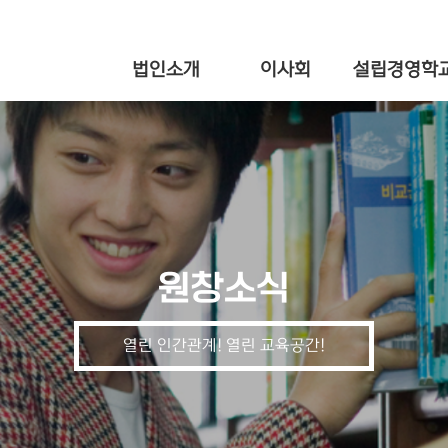
법인소개
이사회
설립경영학
원창소식
열린 인간관계! 열린 교육공간!