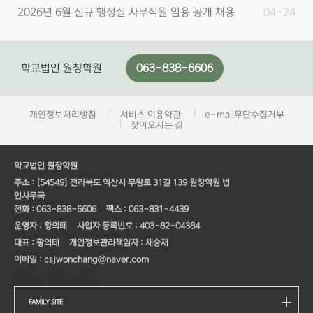
2026년 6월 신규 행정실 사무직원 임용 공개 채용
04-24
서류접수 …
2026년 6월 학교법인 원창학원 원광보건고 행정실
04-01
학교법인 원창학원
063-838-6606
사무직원 채…
학교법인 원창학원 개방임원 모집 공고
03-03
행정실 사무직원 신규임용 공개채용 최종 합격자 발
02-05
개인정보처리방침
서비스 이용약관
e-mail무단수집거부
찾아오시는 길
표 안내
2026년 3월 행정실 사무직원 신규임용 공개채용 1
01-29
학교법인 원창학원
차 합격자 …
주소 :
[54549] 전라북도 익산시 무왕로 31길 139 원창학원 법
2026년 3월 신규 행정실 사무직원 임용 공개 채용
01-21
인사무국
전화 :
063-838-6606
팩스 :
063-831-4439
서류접수 …
운영자 :
황의태
사업자 등록번호 :
403-82-04384
학교법인 원창학원 원광중 행정실 사무직원 채용 공
12-30
대표 :
황의태
개인정보관리책임자 :
채승재
고
이메일 :
csjwonchang@naver.com
2025년 7월 행정실 사무직원 신규임용 공개채용
05-21
게시물이 없습니다.
최종 합격자 …
FAMILY SITE
2026년 6월 행정실 사무직원 신규임용 공개채용
05-20