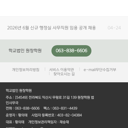
2026년 6월 신규 행정실 사무직원 임용 공개 채용
04-24
서류접수 …
2026년 6월 학교법인 원창학원 원광보건고 행정실
04-01
사무직원 채…
학교법인 원창학원
063-838-6606
학교법인 원창학원 개방임원 모집 공고
03-03
행정실 사무직원 신규임용 공개채용 최종 합격자 발
02-05
개인정보처리방침
서비스 이용약관
e-mail무단수집거부
표 안내
찾아오시는 길
2026년 3월 행정실 사무직원 신규임용 공개채용 1
01-29
차 합격자 …
학교법인 원창학원
2026년 3월 신규 행정실 사무직원 임용 공개 채용
01-21
주소 :
[54549] 전라북도 익산시 무왕로 31길 139 원창학원 법
인사무국
서류접수 …
전화 :
063-838-6606
팩스 :
063-831-4439
학교법인 원창학원 원광중 행정실 사무직원 채용 공
12-30
운영자 :
황의태
사업자 등록번호 :
403-82-04384
고
대표 :
황의태
개인정보관리책임자 :
채승재
2025년 7월 행정실 사무직원 신규임용 공개채용
05-21