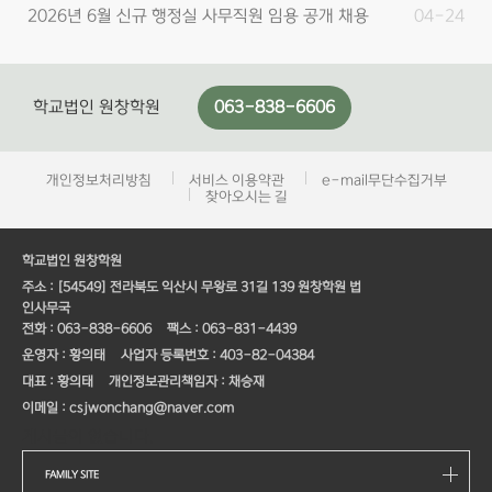
서류접수 …
2026년 6월 학교법인 원창학원 원광보건고 행정실
04-01
사무직원 채…
학교법인 원창학원
063-838-6606
학교법인 원창학원 개방임원 모집 공고
03-03
행정실 사무직원 신규임용 공개채용 최종 합격자 발
02-05
표 안내
개인정보처리방침
서비스 이용약관
e-mail무단수집거부
찾아오시는 길
2026년 3월 행정실 사무직원 신규임용 공개채용 1
01-29
차 합격자 …
인성교육
학교법인 원창학원
2026년 3월 신규 행정실 사무직원 임용 공개 채용
01-21
주소 :
[54549] 전라북도 익산시 무왕로 31길 139 원창학원 법
서류접수 …
인사무국
전화 :
063-838-6606
열린 인간관계! 열린 교육공간!
팩스 :
063-831-4439
학교법인 원창학원 원광중 행정실 사무직원 채용 공
12-30
운영자 :
황의태
사업자 등록번호 :
403-82-04384
고
대표 :
황의태
개인정보관리책임자 :
채승재
2025년 7월 행정실 사무직원 신규임용 공개채용
05-21
이메일 :
csjwonchang@naver.com
최종 합격자 …
게시물이 없습니다.
2026년 6월 행정실 사무직원 신규임용 공개채용
05-20
FAMILY SITE